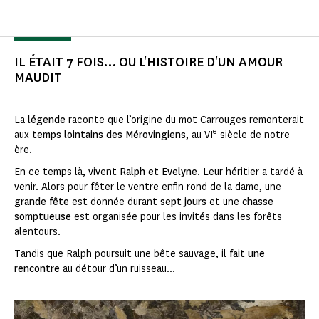
IL ÉTAIT 7 FOIS… OU L'HISTOIRE D'UN AMOUR
MAUDIT
La
légende
raconte que l’origine du mot Carrouges remonterait
e
aux
temps lointains des Mérovingiens
, au VI
siècle de notre
ère.
En ce temps là, vivent
Ralph et Evelyne
. Leur héritier a tardé à
venir. Alors pour fêter le ventre enfin rond de la dame, une
grande fête
est donnée durant
sept jours
et une
chasse
somptueuse
est organisée pour les invités dans les forêts
alentours.
Tandis que Ralph poursuit une bête sauvage, il
fait une
rencontre
au détour d’un ruisseau...