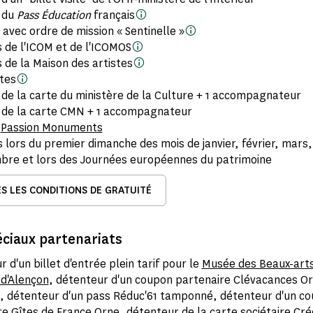
 du
Pass Éducation
français
s avec ordre de mission « Sentinelle »
de l'ICOM et de l'ICOMOS
de la Maison des artistes
tes
 de la carte du ministère de la Culture + 1 accompagnateur
 de la carte CMN + 1 accompagnateur
s
Passion Monuments
s lors du premier dimanche des mois de janvier, février, mar
bre et lors des Journées européennes du patrimoine
S LES CONDITIONS DE GRATUITÉ
éciaux partenariats
 d'un billet d'entrée plein tarif pour le
Musée des Beaux-arts
 d'Alençon
, détenteur d'un coupon partenaire Clévacances Or
, détenteur d'un pass Réduc'61 tamponné, détenteur d'un c
e Gîtes de France Orne, détenteur de la carte sociétaire Créd