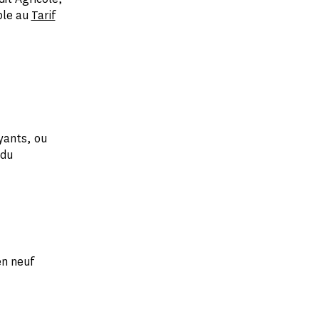
ble au
Tarif
yants, ou
 du
en neuf