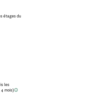
es étages du
is les
à 4 mois)