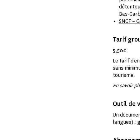
détenteur
Bas-Car
SNCF – G
Tarif gro
5,50€
Le tarif d'
sans minimu
tourisme.
En savoir pl
Outil de v
Un document
langues) :
g