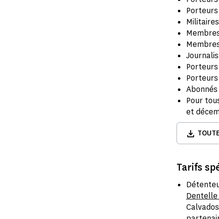
Porteurs
Militaire
Membres 
Membres 
Journalis
Porteurs
Porteurs
Abonné
Pour tou
et décem
TOUTE
Tarifs sp
Détenteur
Dentelle
Calvados
partenair