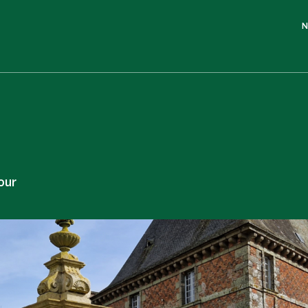
N
our