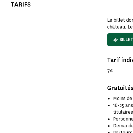
TARIFS
Le billet d
château. Le
BILLET
Tarif indi
7€
Gratuités
Moins de
18-25 ans
titulaire
Personne
Demandeu
Porteurs d