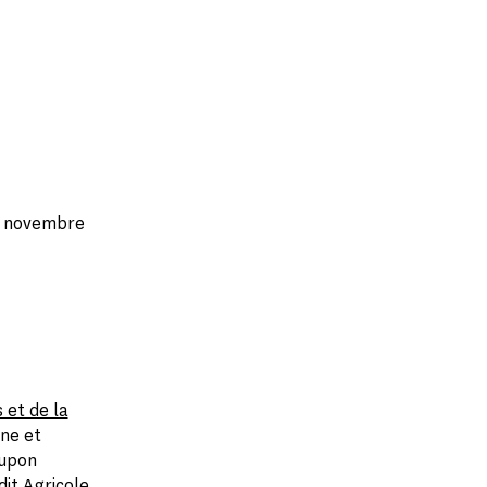
s, novembre
 et de la
ne et
oupon
it Agricole,