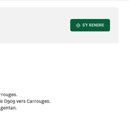
S'Y RENDRE
rrouges.
uis D909 vers Carrouges.
Argentan.