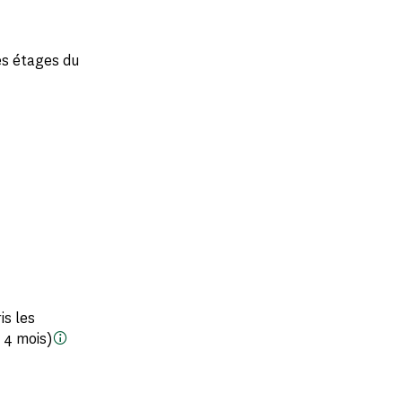
es étages du
is les
à 4 mois)