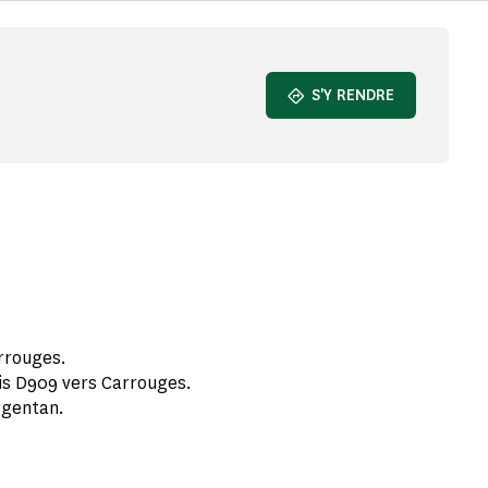
S'Y RENDRE
rrouges.
uis D909 vers Carrouges.
Argentan.