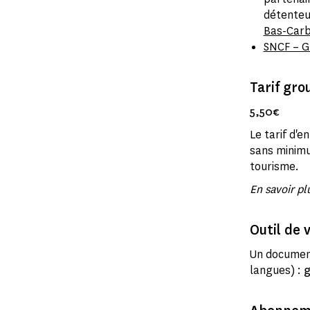
détenteur
Bas-Car
SNCF – G
Tarif gro
5,50€
Le tarif d'
sans minimu
tourisme.
En savoir pl
Outil de v
Un document
langues) :
g