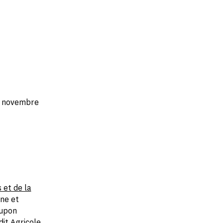
s, novembre
 et de la
ne et
oupon
it Agricole,