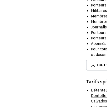
Porteurs
Militaire
Membres 
Membres 
Journalis
Porteurs
Porteurs
Abonné
Pour tou
et décem
TOUTE
Tarifs sp
Détenteur
Dentelle
Calvados
partenair