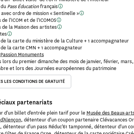
 du
Pass Éducation
français
s avec ordre de mission « Sentinelle »
de l'ICOM et de l'ICOMOS
de la Maison des artistes
tes
 de la carte du ministère de la Culture + 1 accompagnateur
 de la carte CMN + 1 accompagnateur
s
Passion Monuments
s lors du premier dimanche des mois de janvier, février, mar
bre et lors des Journées européennes du patrimoine
S LES CONDITIONS DE GRATUITÉ
éciaux partenariats
 d'un billet d'entrée plein tarif pour le
Musée des Beaux-arts
 d'Alençon
, détenteur d'un coupon partenaire Clévacances Or
, détenteur d'un pass Réduc'61 tamponné, détenteur d'un c
e Gîtes de France Orne, détenteur de la carte sociétaire Créd