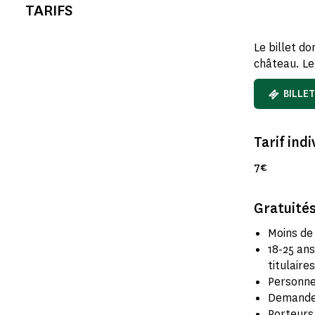
TARIFS
Le billet d
château. Le
BILLET
Tarif indi
7€
Gratuités
Moins de
18-25 ans
titulaire
Personne
Demandeu
Porteurs d