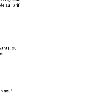
ble au
Tarif
yants, ou
 du
en neuf