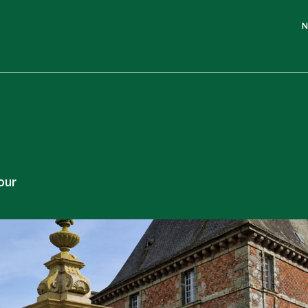
N
our