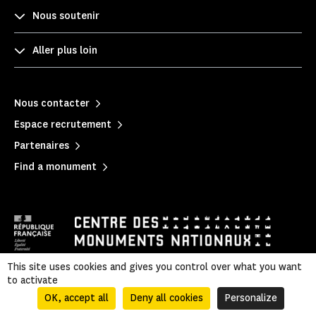
Nous soutenir
Aller plus loin
Nous contacter
Espace recrutement
Partenaires
Find a monument
This site uses cookies and gives you control over what you want
to activate
Mentions légales
|
Privacy policy
|
Legal & administrative information
|
Accessibilité
|
Sitemap
OK, accept all
Deny all cookies
Personalize