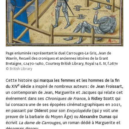
Page enluminée représentant le duel Carrouges-Le Gris, Jean de
Wavrin, Recueil des croniques et anciennes istoires de la Grant
Bretaigne, c.1470-1480, Courtesy British Library, Royal 14 E. IV, f.267v
© British Library
Cette histoire qui
marqua les femmes et les hommes de la fin
e
du XIV
siècle
a inspiré de nombreux auteurs : de
Jean Froissart
,
un contemporain de Jean, Marguerite et Jacques qui relate cet
événement dans ses
Chroniques de France
, à
Ridley Scott
qui
lui consacra une de ses épopées cinématographiques en 2021,
en passant par
Diderot
pour son
Encyclopédie
(qui y voit une
preuve de la barbarie du Moyen Âge) ou
Alexandre Dumas
qui
écrivit
La dame de Carrouges
, un roman dédié à Marguerite et
désormais disparu.