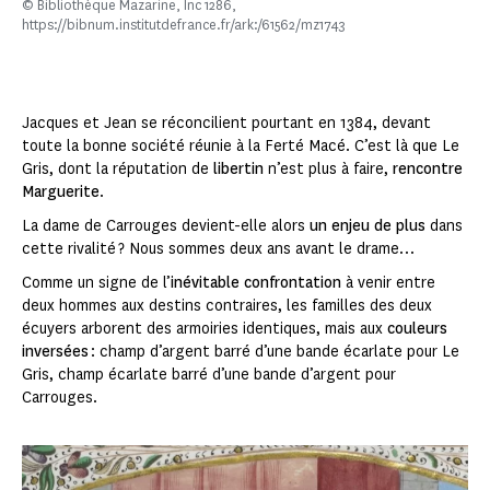
© Bibliothèque Mazarine, Inc 1286,
https://bibnum.institutdefrance.fr/ark:/61562/mz1743
Jacques et Jean se réconcilient pourtant en 1384, devant
toute la bonne société réunie à la Ferté Macé. C’est là que Le
Gris, dont la réputation de
libertin
n’est plus à faire,
rencontre
Marguerite
.
La dame de Carrouges devient-elle alors
un enjeu de plus
dans
cette rivalité ? Nous sommes deux ans avant le drame…
Comme un signe de l’
inévitable confrontation
à venir entre
deux hommes aux destins contraires, les familles des deux
écuyers arborent des armoiries identiques, mais aux
couleurs
inversées
: champ d’argent barré d’une bande écarlate pour Le
Gris, champ écarlate barré d’une bande d’argent pour
Carrouges.