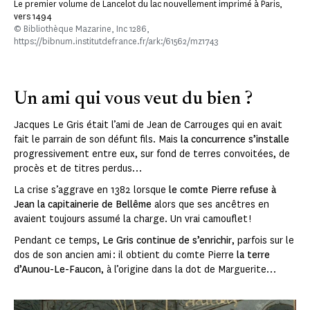
Le premier volume de Lancelot du lac nouvellement imprimé à Paris,
vers 1494
© Bibliothèque Mazarine, Inc 1286,
https://bibnum.institutdefrance.fr/ark:/61562/mz1743
Un ami qui vous veut du bien ?
Jacques Le Gris était l’ami de Jean de Carrouges qui en avait
fait le parrain de son défunt fils. Mais
la concurrence s’installe
progressivement entre eux, sur fond de terres convoitées, de
procès et de titres perdus…
La crise s’aggrave en 1382 lorsque
le comte Pierre refuse à
Jean la capitainerie de Bellême
alors que ses ancêtres en
avaient toujours assumé la charge. Un vrai camouflet !
Pendant ce temps,
Le Gris continue de s’enrichir
, parfois sur le
dos de son ancien ami : il obtient du comte Pierre
la terre
d’Aunou-Le-Faucon
, à l’origine dans la dot de Marguerite…