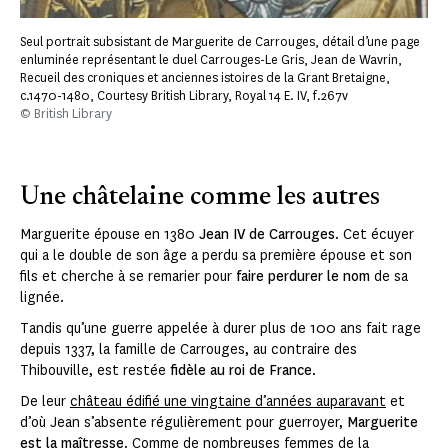
Seul portrait subsistant de Marguerite de Carrouges, détail d’une page
enluminée représentant le duel Carrouges-Le Gris, Jean de Wavrin,
Recueil des croniques et anciennes istoires de la Grant Bretaigne,
c.1470-1480, Courtesy British Library, Royal 14 E. IV, f.267v
© British Library
Une châtelaine comme les autres
Marguerite épouse en 1380
Jean IV de Carrouges
. Cet écuyer
qui a le double de son âge a perdu sa première épouse et son
fils et cherche à se remarier pour
faire perdurer le nom
de sa
lignée.
Tandis qu’une guerre appelée à durer plus de 100 ans fait rage
depuis 1337, la famille de Carrouges, au contraire des
Thibouville, est restée
fidèle au roi de France
.
De leur
château édifié une vingtaine d’années auparavant
et
d’où Jean s’absente régulièrement pour guerroyer,
Marguerite
est la maîtresse
. Comme de nombreuses femmes de la