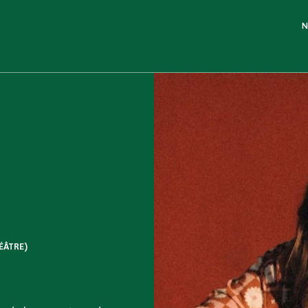
N
ÉÂTRE)
e