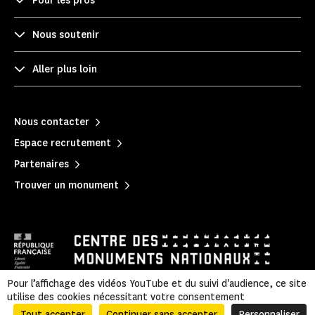
Pour les pros
Nous soutenir
Aller plus loin
Nous contacter
Espace recrutement
Partenaires
Trouver un monument
Pour l’affichage des vidéos YouTube et du suivi d'audience, ce site
utilise des cookies nécessitant votre consentement
Mentions légales
|
Politique de confidentialité
|
Informations légales et administratives
|
Accessibilité
|
Plan du site
Tout accepter
Continuer sans accepter
Personnaliser