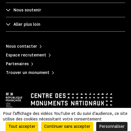
Nous soutenir
Aller plus loin
Nous contacter
Espace recrutement
Partenaires
Trouver un monument
Pour l’affichage des vidéos YouTube et du suivi d'audience, ce site
utilise des cookies nécessitant votre consentement
Mentions légales
|
Politique de confidentialité
|
Informations légales et administratives
|
Accessibilité
|
Plan du site
Tout accepter
Continuer sans accepter
Personnaliser