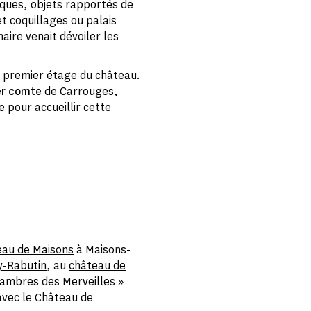
fiques, objets rapportés de
t coquillages ou palais
aire venait dévoiler les
 premier étage du château.
er comte
de Carrouges,
pour accueillir cette
eau de Maisons
à Maisons-
y-Rabutin
, au
château de
Chambres des Merveilles »
avec le Château de