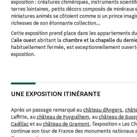
exposition : créatures chimériques, instruments scienti
terres lointaines, petits décors composés de minéraux e
miniatures animés se côtoient comme si un prince imagin
richesses de son étonnante collection…
Cette exposition prend place dans les appartements du
L'
aile ouest
abritant la
chambre et la chapelle du derni
habituellement fermée, est exceptionnellement ouverte 
exposition.
UNE EXPOSITION ITINÉRANTE
Après un passage remarqué au
château d'Angers
,
chât
Laffitte, au
château de Puyguilhem
, au
château de Buss
Cadillac
et au
château de Gramont
, l’exposition « Les 
continue son tour de France des monuments nationaux 