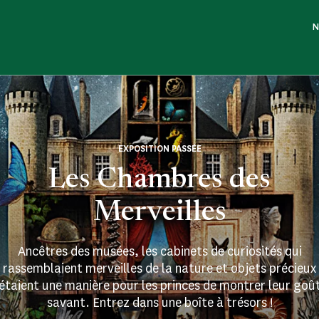
N
EXPOSITION PASSÉE
Les Chambres des
Merveilles
Ancêtres des musées, les cabinets de curiosités qui
rassemblaient merveilles de la nature et objets précieux
étaient une manière pour les princes de montrer leur goû
savant. Entrez dans une boîte à trésors !