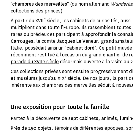
"chambres des merveilles"
(du nom allemand
Wunderk
collections des princes).
e
À partir du XVII
siècle, les cabinets de curiosités, aussi
multiplient dans toute l’Europe.
Ils rassemblent toutes 
rares ou précieux et participent à
approfondir la conna
Carrouges
, le comte
Jacques Le Veneur
, grand amateur 
Italie, possédait ainsi un "
cabinet doré
". Ce petit musée
récemment restitué à l'occasion du
grand chantier de r
parade du XVIIe siècle
désormais ouverte à la visite au 2
Ces collections privées sont ensuite progressivement d
e
et muséums
jusqu’au XIX
siècle. De nos jours, la part 
inhérente aux chambres des merveilles séduit à nouveau 
Une exposition pour toute la famille
Partez à la découverte de
sept cabinets, animés, lumin
Près de 250 objets
, témoins de différentes époques, so