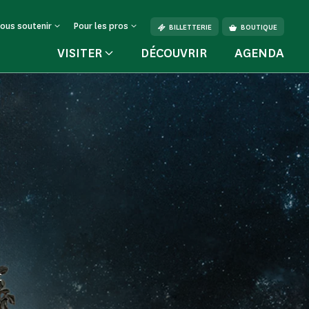
ous soutenir
Pour les pros
BILLETTERIE
BOUTIQUE
VISITER
DÉCOUVRIR
AGENDA
t