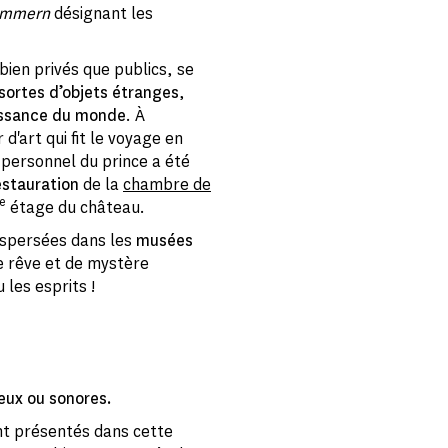
ammern
désignant les
 bien privés que publics, se
sortes d’objets étranges
,
issance du monde
. À
d'art qui fit le voyage en
 personnel du prince a été
estauration
de la
chambre de
e
étage du château.
ispersées dans les
musées
de rêve et de mystère
les esprits !
eux ou sonores.
nt présentés dans cette