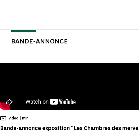
BANDE-ANNONCE
Temps de Lecture
video |
min
Bande-annonce exposition "Les Chambres des mervei