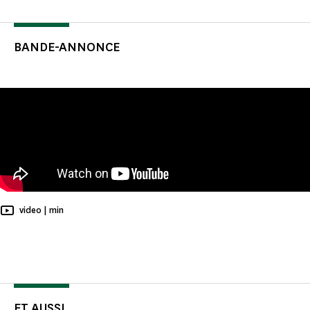
BANDE-ANNONCE
Temps de Lecture
video |
min
ET AUSSI...