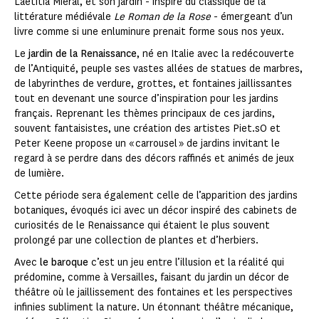
Laetitia Miéral, et son jardin - inspiré du classique de la
littérature médiévale
Le
Roman de la Rose
- émergeant d’un
livre comme si une enluminure prenait forme sous nos yeux.
Le
jardin de la Renaissance
, né en Italie avec la redécouverte
de l’Antiquité, peuple ses vastes allées de statues de marbres,
de labyrinthes de verdure, grottes, et fontaines jaillissantes
tout en devenant une source d’inspiration pour les jardins
français. Reprenant les thèmes principaux de ces jardins,
souvent fantaisistes, une création des artistes Piet.sO et
Peter Keene propose un « carrousel » de jardins invitant le
regard à se perdre dans des décors raffinés et animés de jeux
de lumière.
Cette période sera également celle de l’apparition des jardins
botaniques, évoqués ici avec un décor inspiré des cabinets de
curiosités de le Renaissance qui étaient le plus souvent
prolongé par une collection de plantes et d’herbiers.
Avec
le baroque
c’est un jeu entre l’illusion et la réalité qui
prédomine, comme à Versailles, faisant du jardin un décor de
théâtre où le jaillissement des fontaines et les perspectives
infinies subliment la nature. Un étonnant théâtre mécanique,