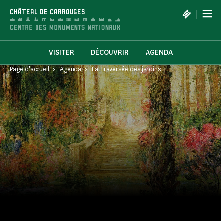
Panneau de gestion des cookies
|
CHÂTEAU DE CARROUGES
VISITER
DÉCOUVRIR
AGENDA
Page d'accueil
Agenda
La Traversée des jardins