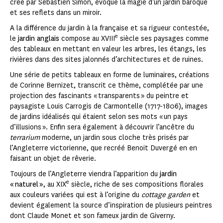
créé par Sébastien Simon, évoque la magie d’un jardin baroque
et ses reflets dans un miroir.
A la différence du jardin à la française et sa rigueur contestée,
e
le
jardin anglais
compose au XVIII
siècle ses paysages comme
des tableaux en mettant en valeur les arbres, les étangs, les
rivières dans des sites jalonnés d’architectures et de ruines.
Une série de petits tableaux en forme de luminaires, créations
de Corinne Bernizet, transcrit ce thème, complétée par une
projection des fascinants « transparents » du peintre et
paysagiste Louis Carrogis de Carmontelle (1717-1806), images
de jardins idéalisés qui étaient selon ses mots « un pays
d’illusions ». Enfin sera également à découvrir l’ancêtre du
terrarium
moderne, un jardin sous cloche très prisés par
l’Angleterre victorienne, que recréé Benoit Duvergé en en
faisant un objet de rêverie.
Toujours de l’Angleterre viendra l’apparition du
jardin
e
« naturel »
, au XIX
siècle, riche de ses compositions florales
aux couleurs variées qui est à l’origine du
cottage garden
et
devient également la source d’inspiration de plusieurs peintres
dont Claude Monet et son fameux jardin de Giverny.