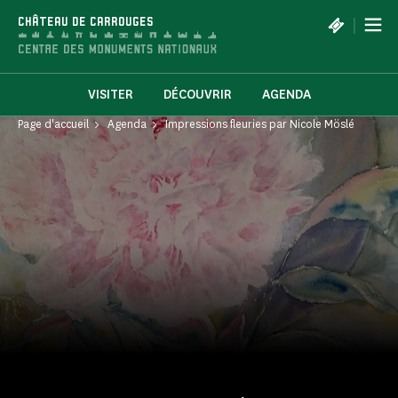
Panneau de gestion des cookies
|
CHÂTEAU DE CARROUGES
VISITER
DÉCOUVRIR
AGENDA
Page d'accueil
Agenda
Impressions fleuries par Nicole Möslé