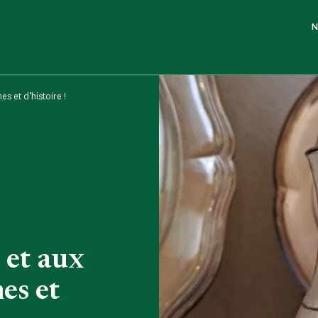
N
s et d’histoire !
 et aux
es et