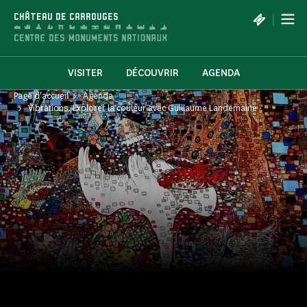
Panneau de gestion des cookies
|
CHÂTEAU DE CARROUGES
VISITER
DÉCOUVRIR
AGENDA
Page d'accueil
Agenda
Vibrations. Explorer la couleur avec Guillaume Landemaine