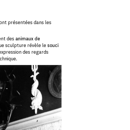
sont présentées dans les
ent des
animaux de
ue sculpture révèle le
souci
’expression des regards
echnique.