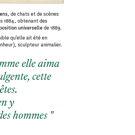
iens
, de chats et de scènes
ès 1884, obtenant des
position universelle
de 1889.
le qu’elle ait été en
nheur), sculpteur animalier.
comme elle aima
lgente, cette
êtes.
en y
 des hommes