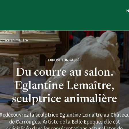
N
lptrice animalière
EXPOSITION PASSÉE
Du courre au salon.
Eglantine Lemaître,
sculptrice animalière
Redécouvrez la sculptrice Eglantine Lemaître au Châtea
de Carrouges. Artiste de la Belle Epoque, elle est
spécialisée dans les représentations naturalistes de