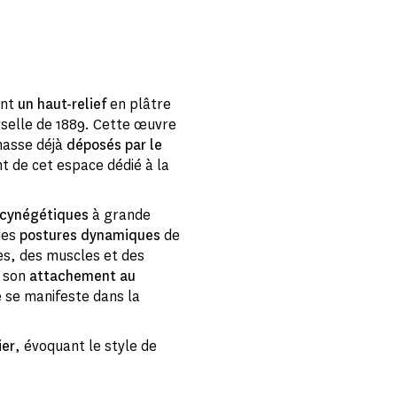
ent
un haut-relief
en plâtre
erselle de 1889. Cette œuvre
hasse déjà
déposés par le
t de cet espace dédié à la
 cynégétiques
à grande
 des
postures dynamiques
de
es, des muscles et des
t son
attachement au
e se manifeste dans la
ier
, évoquant le style de