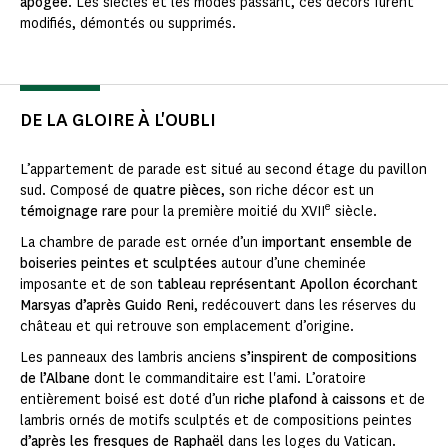
apogée
. Les siècles et les modes passant, ces décors furent
modifiés, démontés ou supprimés.
DE LA GLOIRE À L'OUBLI
L’appartement de parade est situé au second étage du pavillon
sud. Composé de
quatre pièces
, son riche décor est un
e
témoignage rare
pour la première moitié du XVII
siècle.
La chambre de parade est ornée d’un
important ensemble de
boiseries peintes et sculptées
autour d’une cheminée
imposante et de son
tableau représentant Apollon écorchant
Marsyas d’après Guido Reni
, redécouvert dans les réserves du
château et qui retrouve son emplacement d’origine.
Les panneaux des lambris anciens
s’inspirent de compositions
de l’Albane
dont le commanditaire est l'ami. L’oratoire
entièrement boisé est doté d’un
riche plafond à caissons
et de
lambris ornés de motifs sculptés et de compositions peintes
d’après les fresques de Raphaël
dans les loges du Vatican.