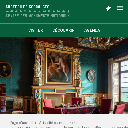
Panneau de gestion des cookies
|
CHÂTEAU DE CARROUGES
VISITER
DÉCOUVRIR
AGENDA
Page d'accueil
Actualité du monument
Ouverture de l'appartement de parade du XVIIe siècle du Château de